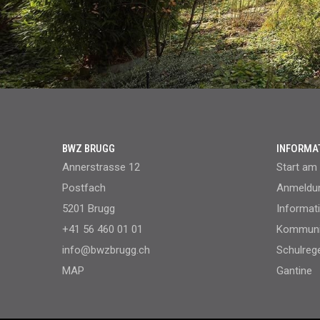
BWZ BRUGG
INFORMA
Annerstrasse 12
Start am
Postfach
Anmeldun
5201 Brugg
Informat
+41 56 460 01 01
Kommunik
info@bwzbrugg.ch
Schulreg
MAP
Gantine