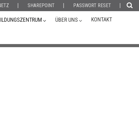
NETZ
SHAREPOINT
P
ASS
W
ORT
RESET
KONTAKT
BILDUNGSZENTRUM
ÜBER UNS